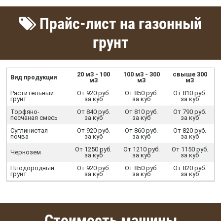
Прайс-лист на газонный
грунт
20 м3 - 100
100 м3 - 300
свыше 300
Вид продукции
м3
м3
м3
Растительный
От 920 руб.
От 850 руб.
От 810 руб.
грунт
за куб
за куб
за куб
Торфяно-
От 840 руб.
От 810 руб.
От 790 руб.
песчаная смесь
за куб
за куб
за куб
Суглинистая
От 920 руб.
От 860 руб.
От 820 руб.
почва
за куб
за куб
за куб
От 1250 руб.
От 1210 руб.
От 1150 руб.
Чернозем
за куб
за куб
за куб
Плодородный
От 920 руб.
От 850 руб.
От 820 руб.
грунт
за куб
за куб
за куб
Стоимость машины