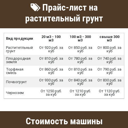
Прайс-лист на
растительный грунт
20 м3 - 100
100 м3 - 300
свыше 300
Вид продукции
м3
м3
м3
Раститетльный
От 920 руб. за
От 850 руб. за
От 800 руб. за
грунт
куб
куб
куб
Плодородная
От 810 руб. за
От 780 руб. за
От 740 руб. за
земля
куб
куб
куб
Торфяная
От 860 руб. за
От 810 руб. за
От 790 руб. за
смесь
куб
куб
куб
От 930 руб. за
От 840 руб. за
От 830 руб. за
Почвогрунт
куб
куб
куб
От 1250 руб.
От 1210 руб.
От 1120 руб.
Чернозем
за куб
за куб
за куб
Стоимость машины