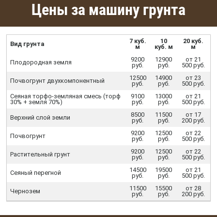
Цены за машину грунта
7 куб.
10
20 куб.
Вид грунта
м
куб. м
м
9200
12900
от 21
Плодородная земля
руб.
руб.
500 руб.
12500
14900
от 23
Почвогрунт двухкомпонентный
руб.
руб.
500 руб.
Сеяная торфо-земляная смесь (торф
9100
13000
от 21
30% + земля 70%)
руб.
руб.
500 руб.
8500
11500
от 17
Верхний слой земли
руб.
руб.
200 руб.
9200
12500
от 22
Почвогрунт
руб.
руб.
500 руб.
9200
12500
от 22
Растительный грунт
руб.
руб.
500 руб.
14500
19500
от 21
Сеяный перегной
руб.
руб.
500 руб.
11500
15500
от 28
Чернозем
руб.
руб.
200 руб.