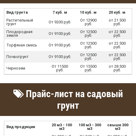
Вид грунта
7 куб. м
10 куб. м
20 куб. м
Растительный
От 12900
от 21 500
От 9200 руб.
грунт
руб.
руб.
Плодородная
От 12500
от 22 500
От 9100 руб.
земля
руб.
руб.
От 12500
от 22 500
Торфяная смесь
От 9100 руб.
руб.
руб.
От 12500
от 22 500
Почвогрунт
От 9100 руб.
руб.
руб.
От 11500
От 15500
от 28 500
Чернозем
руб.
руб.
руб.
Прайс-лист на садовый
грунт
20 м3 - 100
100 м3 - 300
свыше 300
Вид продукции
м3
м3
м3