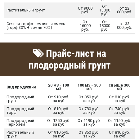
От
От 9000
от 22
Растительный грунт
13000
руб.
000 руб.
руб.
От
От
Сеяная торфо-земляная смесь
от 33
16000
18000
(торф 30% + земля 70%)
000 руб.
руб.
руб.
Прайс-лист на
плодородный грунт
20 м3 - 100
100 м3 - 300
свыше 300
Вид продукции
м3
м3
м3
Плодородный
От 910 руб.
От 850 руб.
От 810 руб.
грунт
за куб
за куб
за куб
Плодородный
От 810 руб.
От 780 руб.
От 740 руб.
торф
за куб
за куб
за куб
Плодородный
От 1250 руб.
От 1190 руб.
От 1150 руб.
чернозем
за куб
за куб
за куб
Растительный
От 910 руб.
От 850 руб.
От 810 руб.
грунт
за куб
за куб
за куб