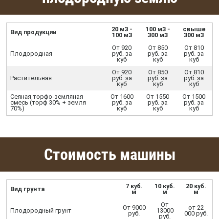
20 м3 -
100 м3 -
свыше
Вид продукции
100 м3
300 м3
300 м3
От 920
От 850
От 810
Плодородная
руб. за
руб. за
руб. за
куб
куб
куб
От 920
От 850
От 810
Растительная
руб. за
руб. за
руб. за
куб
куб
куб
Сеяная торфо-земляная
От 1600
От 1550
От 1500
смесь (торф 30% + земля
руб. за
руб. за
руб. за
70%)
куб
куб
куб
Стоимость машины
7 куб.
10 куб.
20 куб.
Вид грунта
м
м
м
От
От 9000
от 22
Плодородный грунт
13000
руб.
000 руб.
руб.