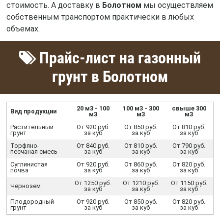
стоимость. А доставку в
Болотном
мы осуществляем
собственным транспортом практически в любых
объемах.
Прайс-лист на газонный
грунт в Болотном
20 м3 - 100
100 м3 - 300
свыше 300
Вид продукции
м3
м3
м3
Растительный
От 920 руб.
От 850 руб.
От 810 руб.
грунт
за куб
за куб
за куб
Торфяно-
От 840 руб.
От 810 руб.
От 790 руб.
песчаная смесь
за куб
за куб
за куб
Суглинистая
От 920 руб.
От 860 руб.
От 820 руб.
почва
за куб
за куб
за куб
От 1250 руб.
От 1210 руб.
От 1150 руб.
Чернозем
за куб
за куб
за куб
Плодородный
От 920 руб.
От 850 руб.
От 820 руб.
грунт
за куб
за куб
за куб